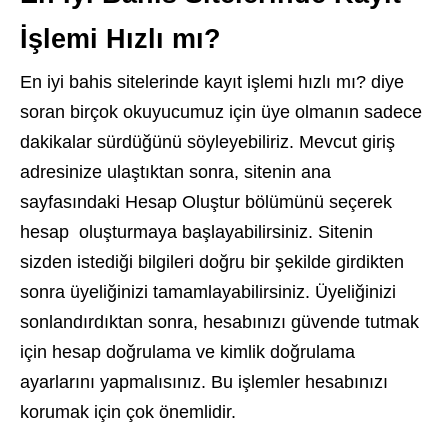
İşlemi Hızlı mı?
En iyi bahis sitelerinde kayıt işlemi hızlı mı? diye
soran birçok okuyucumuz için üye olmanın sadece
dakikalar sürdüğünü söyleyebiliriz. Mevcut giriş
adresinize ulaştıktan sonra, sitenin ana
sayfasındaki Hesap Oluştur bölümünü seçerek
hesap
oluşturmaya başlayabilirsiniz. Sitenin
sizden istediği bilgileri doğru bir şekilde girdikten
sonra üyeliğinizi tamamlayabilirsiniz. Üyeliğinizi
sonlandırdıktan sonra, hesabınızı güvende tutmak
için hesap doğrulama ve kimlik doğrulama
ayarlarını yapmalısınız. Bu işlemler hesabınızı
korumak için çok önemlidir.