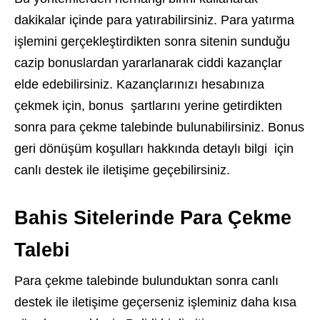
dakikalar içinde para yatırabilirsiniz. Para yatırma
işlemini gerçekleştirdikten sonra sitenin sunduğu
cazip bonuslardan yararlanarak ciddi kazançlar
elde edebilirsiniz. Kazançlarınızı hesabınıza
çekmek için, bonus
şartlarını yerine getirdikten
sonra para çekme talebinde bulunabilirsiniz. Bonus
geri dönüşüm koşulları hakkında detaylı bilgi
için
canlı destek ile iletişime geçebilirsiniz.
Bahis Sitelerinde Para Çekme
Talebi
Para çekme talebinde bulunduktan sonra canlı
destek ile iletişime geçerseniz işleminiz daha kısa