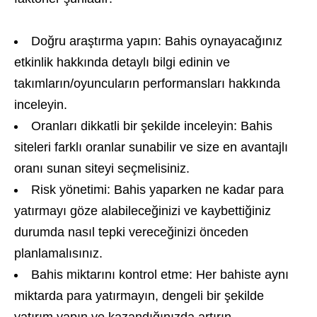
Doğru araştırma yapın: Bahis oynayacağınız
etkinlik hakkında detaylı bilgi edinin ve
takımların/oyuncuların performansları hakkında
inceleyin.
Oranları dikkatli bir şekilde inceleyin: Bahis
siteleri farklı oranlar sunabilir ve size en avantajlı
oranı sunan siteyi seçmelisiniz.
Risk yönetimi: Bahis yaparken ne kadar para
yatırmayı göze alabileceğinizi ve kaybettiğiniz
durumda nasıl tepki vereceğinizi önceden
planlamalısınız.
Bahis miktarını kontrol etme: Her bahiste aynı
miktarda para yatırmayın, dengeli bir şekilde