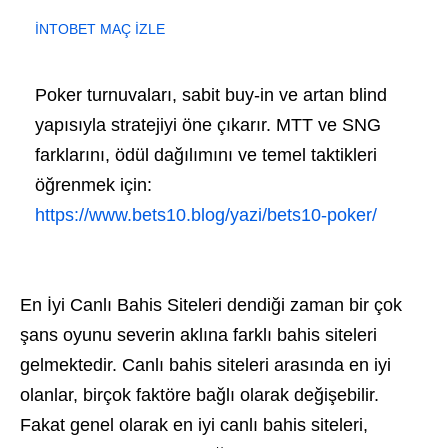
İNTOBET MAÇ İZLE
Poker turnuvaları, sabit buy-in ve artan blind
yapısıyla stratejiyi öne çıkarır. MTT ve SNG
farklarını, ödül dağılımını ve temel taktikleri
öğrenmek için:
https://www.bets10.blog/yazi/bets10-poker/
En İyi Canlı Bahis Siteleri dendiği zaman bir çok
şans oyunu severin aklına farklı bahis siteleri
gelmektedir. Canlı bahis siteleri arasında en iyi
olanlar, birçok faktöre bağlı olarak değişebilir.
Fakat genel olarak en iyi canlı bahis siteleri,