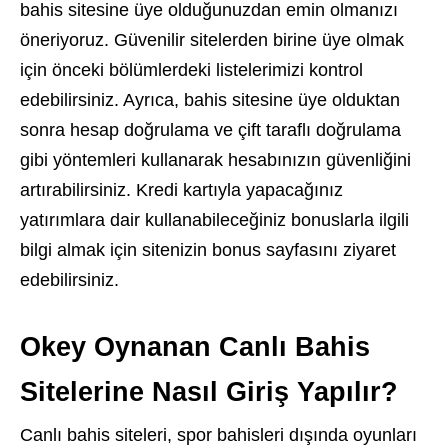
bahis sitesine üye olduğunuzdan emin olmanızı
öneriyoruz. Güvenilir sitelerden birine üye olmak
için önceki bölümlerdeki listelerimizi kontrol
edebilirsiniz. Ayrıca, bahis sitesine üye olduktan
sonra hesap doğrulama ve çift taraflı doğrulama
gibi yöntemleri kullanarak hesabınızın güvenliğini
artırabilirsiniz. Kredi kartıyla yapacağınız
yatırımlara dair kullanabileceğiniz bonuslarla ilgili
bilgi almak için sitenizin bonus sayfasını ziyaret
edebilirsiniz.
Okey Oynanan Canlı Bahis
Sitelerine Nasıl Giriş Yapılır?
Canlı bahis siteleri, spor bahisleri dışında oyunları