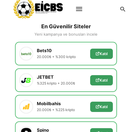
En Güvenilir Siteler
Yeni kampanya ve bonusları incele
Type
Bets10
your
Katıl
searc
20.000₺ + %300 kripto
query
and
hit
enter:
JETBET
Katıl
%325 kripto + 20.000₺
Mobilbahis
Katıl
20.000₺ + %225 kripto
Spino