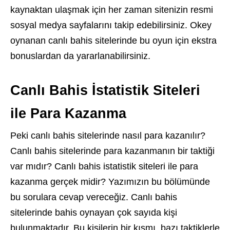
kaynaktan ulaşmak için her zaman sitenizin resmi
sosyal medya sayfalarını takip edebilirsiniz. Okey
oynanan canlı bahis sitelerinde bu oyun için ekstra
bonuslardan da yararlanabilirsiniz.
Canlı Bahis İstatistik Siteleri
ile Para Kazanma
Peki canlı bahis sitelerinde nasıl para kazanılır?
Canlı bahis sitelerinde para kazanmanın bir taktiği
var mıdır? Canlı bahis istatistik siteleri ile para
kazanma gerçek midir? Yazımızın bu bölümünde
bu sorulara cevap vereceğiz. Canlı bahis
sitelerinde bahis oynayan çok sayıda kişi
bulunmaktadır. Bu kişilerin bir kısmı, bazı taktiklerle