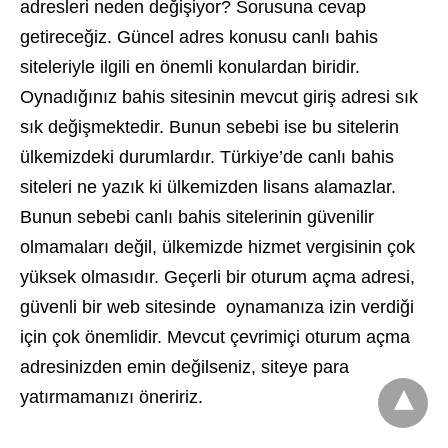
adresleri neden değişiyor? Sorusuna cevap
getireceğiz. Güncel adres konusu canlı bahis
siteleriyle ilgili en önemli konulardan biridir.
Oynadığınız bahis sitesinin mevcut giriş adresi sık
sık değişmektedir. Bunun sebebi ise bu sitelerin
ülkemizdeki durumlardır. Türkiye’de canlı bahis
siteleri ne yazık ki ülkemizden lisans alamazlar.
Bunun sebebi canlı bahis sitelerinin güvenilir
olmamaları değil, ülkemizde hizmet vergisinin çok
yüksek olmasıdır. Geçerli bir oturum açma adresi,
güvenli bir web sitesinde
oynamanıza izin verdiği
için çok önemlidir. Mevcut çevrimiçi oturum açma
adresinizden emin değilseniz, siteye para
yatırmamanızı öneririz.