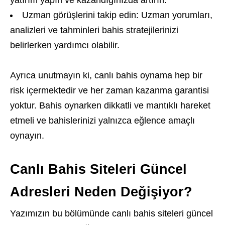
yatırım yapın ve kazandığınızda artırın.
Uzman görüşlerini takip edin: Uzman yorumları,
analizleri ve tahminleri bahis stratejilerinizi
belirlerken yardımcı olabilir.
Ayrıca unutmayın ki, canlı bahis oynama hep bir
risk içermektedir ve her zaman kazanma garantisi
yoktur. Bahis oynarken dikkatli ve mantıklı hareket
etmeli ve bahislerinizi yalnızca eğlence amaçlı
oynayın.
Canlı Bahis Siteleri Güncel
Adresleri Neden Değişiyor?
Yazımızın bu bölümünde canlı bahis siteleri güncel