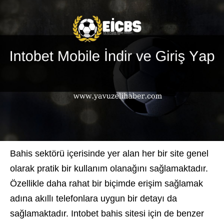
Bahis sektörü içerisinde yer alan her bir site genel
olarak pratik bir kullanım olanağını sağlamaktadır.
Özellikle daha rahat bir biçimde erişim sağlamak
adına akıllı telefonlara uygun bir detayı da
sağlamaktadır. Intobet bahis sitesi için de benzer