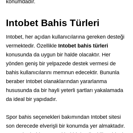
konumdadır.
Intobet Bahis Türleri
Intobet, her açıdan kullanıcılarına gereken desteği
vermektedir. Özellikle
Intobet bahis türleri
konusunda da uygun bir halde olacaktır. Her
yönden geniş bir yelpazede destek vermesi de
bahis kullanıcılarını memnun edecektir. Bununla
beraber Intobet olanaklarından yararlanma
hususunda da bir hayli yeterli şartları yakalamada
da ideal bir yapıdadır.
Spor bahis seçenekleri bakımından Intobet sitesi
son derecede elverişli bir konumda yer almaktadır.