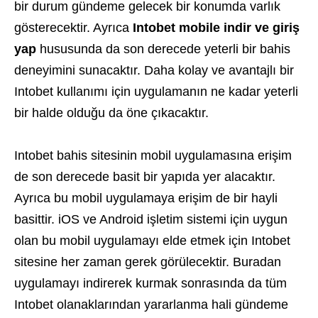
bir durum gündeme gelecek bir konumda varlık
gösterecektir. Ayrıca
Intobet mobile indir ve giriş
yap
hususunda da son derecede yeterli bir bahis
deneyimini sunacaktır. Daha kolay ve avantajlı bir
Intobet kullanımı için uygulamanın ne kadar yeterli
bir halde olduğu da öne çıkacaktır.
Intobet bahis sitesinin mobil uygulamasına erişim
de son derecede basit bir yapıda yer alacaktır.
Ayrıca bu mobil uygulamaya erişim de bir hayli
basittir. iOS ve Android işletim sistemi için uygun
olan bu mobil uygulamayı elde etmek için Intobet
sitesine her zaman gerek görülecektir. Buradan
uygulamayı indirerek kurmak sonrasında da tüm
Intobet olanaklarından yararlanma hali gündeme