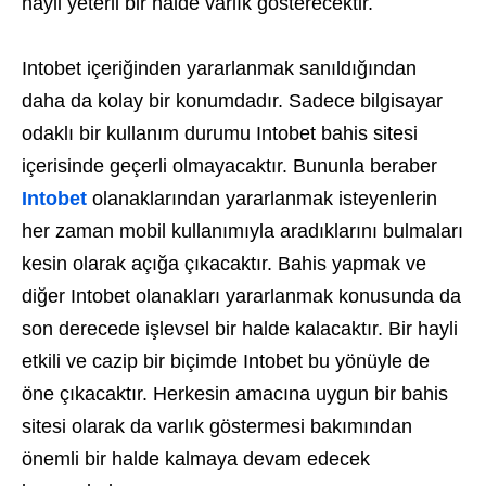
hayli yeterli bir halde varlık gösterecektir.
Intobet içeriğinden yararlanmak sanıldığından
daha da kolay bir konumdadır. Sadece bilgisayar
odaklı bir kullanım durumu Intobet bahis sitesi
içerisinde geçerli olmayacaktır. Bununla beraber
Intobet
olanaklarından yararlanmak isteyenlerin
her zaman mobil kullanımıyla aradıklarını bulmaları
kesin olarak açığa çıkacaktır. Bahis yapmak ve
diğer Intobet olanakları yararlanmak konusunda da
son derecede işlevsel bir halde kalacaktır. Bir hayli
etkili ve cazip bir biçimde Intobet bu yönüyle de
öne çıkacaktır. Herkesin amacına uygun bir bahis
sitesi olarak da varlık göstermesi bakımından
önemli bir halde kalmaya devam edecek