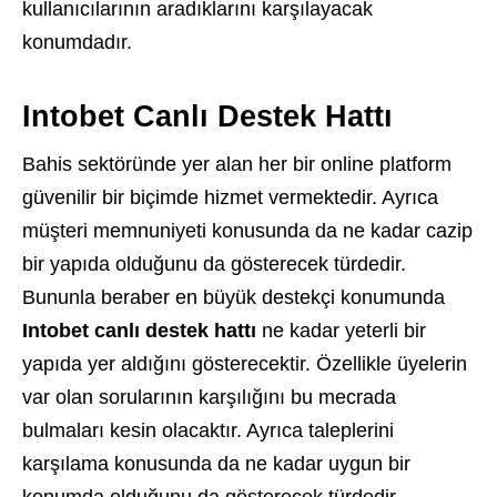
kullanıcılarının aradıklarını karşılayacak
konumdadır.
Intobet Canlı Destek Hattı
Bahis sektöründe yer alan her bir online platform
güvenilir bir biçimde hizmet vermektedir. Ayrıca
müşteri memnuniyeti konusunda da ne kadar cazip
bir yapıda olduğunu da gösterecek türdedir.
Bununla beraber en büyük destekçi konumunda
Intobet canlı destek hattı
ne kadar yeterli bir
yapıda yer aldığını gösterecektir. Özellikle üyelerin
var olan sorularının karşılığını bu mecrada
bulmaları kesin olacaktır. Ayrıca taleplerini
karşılama konusunda da ne kadar uygun bir
konumda olduğunu da gösterecek türdedir.