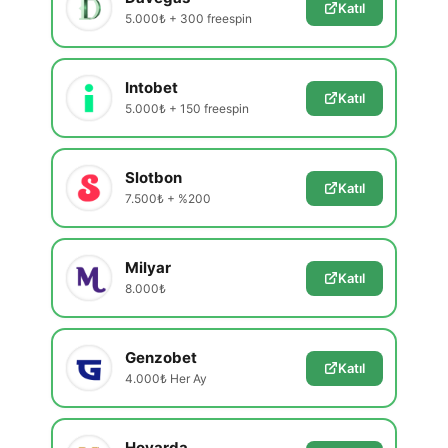
Katıl
5.000₺ + 300 freespin
Intobet
Katıl
5.000₺ + 150 freespin
Slotbon
Katıl
7.500₺ + %200
Milyar
Katıl
8.000₺
Genzobet
Katıl
4.000₺ Her Ay
Hovarda