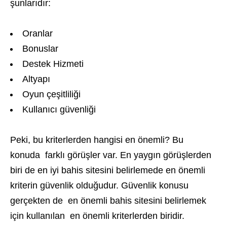
şunlarıdır:
Oranlar
Bonuslar
Destek Hizmeti
Altyapı
Oyun çeşitliliği
Kullanıcı güvenliği
Peki, bu kriterlerden hangisi en önemli? Bu
konuda
farklı görüşler var. En yaygın görüşlerden
biri de en iyi bahis sitesini belirlemede en önemli
kriterin güvenlik olduğudur. Güvenlik konusu
gerçekten de
en önemli bahis sitesini belirlemek
için kullanılan
en önemli kriterlerden biridir.