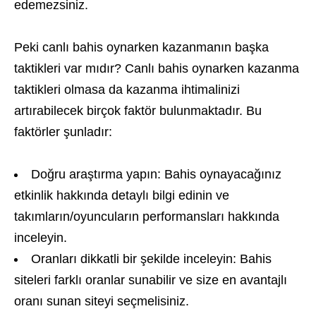
edemezsiniz.
Peki canlı bahis oynarken kazanmanın başka
taktikleri var mıdır? Canlı bahis oynarken kazanma
taktikleri olmasa da kazanma ihtimalinizi
artırabilecek birçok faktör bulunmaktadır. Bu
faktörler şunladır:
Doğru araştırma yapın: Bahis oynayacağınız
etkinlik hakkında detaylı bilgi edinin ve
takımların/oyuncuların performansları hakkında
inceleyin.
Oranları dikkatli bir şekilde inceleyin: Bahis
siteleri farklı oranlar sunabilir ve size en avantajlı
oranı sunan siteyi seçmelisiniz.