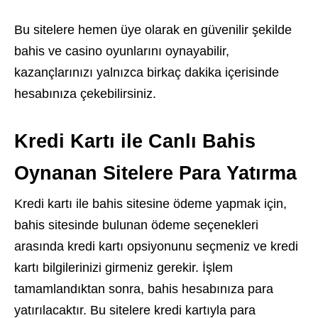
Bu sitelere hemen üye olarak en güvenilir şekilde
bahis ve casino oyunlarını oynayabilir,
kazançlarınızı yalnızca birkaç dakika içerisinde
hesabınıza çekebilirsiniz.
Kredi Kartı ile Canlı Bahis
Oynanan Sitelere Para Yatırma
Kredi kartı ile bahis sitesine ödeme yapmak için,
bahis sitesinde bulunan ödeme seçenekleri
arasında kredi kartı opsiyonunu seçmeniz ve kredi
kartı bilgilerinizi girmeniz gerekir. İşlem
tamamlandıktan sonra, bahis hesabınıza para
yatırılacaktır. Bu sitelere kredi kartıyla para