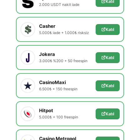
Katıl
2.000 USDT nakit iade
Casher
Katıl
5.000₺ iade + 1.000₺ risksiz
Jokera
Katıl
3.000₺ %200 + 50 freespin
CasinoMaxi
Katıl
6.500₺ + 150 freespin
Hitpot
Katıl
5.000₺ + 100 freespin
Casino Metropol