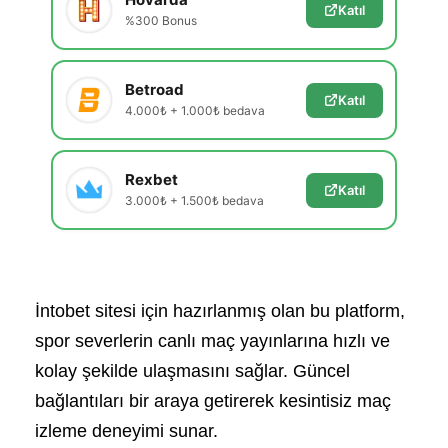
Katıl
%300 Bonus
Betroad
Katıl
4.000₺ + 1.000₺ bedava
Rexbet
Katıl
3.000₺ + 1.500₺ bedava
İntobet sitesi için hazırlanmış olan bu platform,
spor severlerin canlı maç yayınlarına hızlı ve
kolay şekilde ulaşmasını sağlar. Güncel
bağlantıları bir araya getirerek kesintisiz maç
izleme deneyimi sunar.