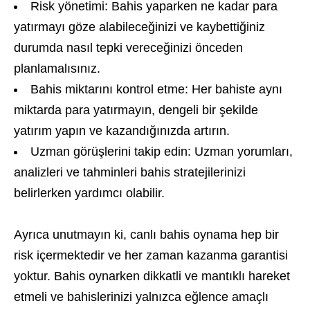
Risk yönetimi: Bahis yaparken ne kadar para
yatırmayı göze alabileceğinizi ve kaybettiğiniz
durumda nasıl tepki vereceğinizi önceden
planlamalısınız.
Bahis miktarını kontrol etme: Her bahiste aynı
miktarda para yatırmayın, dengeli bir şekilde
yatırım yapın ve kazandığınızda artırın.
Uzman görüşlerini takip edin: Uzman yorumları,
analizleri ve tahminleri bahis stratejilerinizi
belirlerken yardımcı olabilir.
Ayrıca unutmayın ki, canlı bahis oynama hep bir
risk içermektedir ve her zaman kazanma garantisi
yoktur. Bahis oynarken dikkatli ve mantıklı hareket
etmeli ve bahislerinizi yalnızca eğlence amaçlı