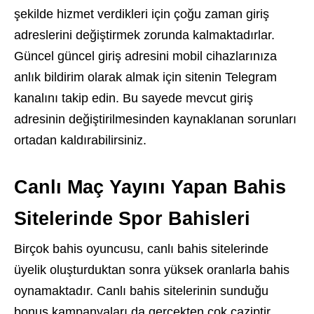
şekilde hizmet verdikleri için çoğu zaman giriş
adreslerini değiştirmek zorunda kalmaktadırlar.
Güncel güncel giriş adresini mobil cihazlarınıza
anlık bildirim olarak almak için sitenin Telegram
kanalını takip edin. Bu sayede mevcut giriş
adresinin değiştirilmesinden kaynaklanan sorunları
ortadan kaldırabilirsiniz.
Canlı Maç Yayını Yapan Bahis
Sitelerinde Spor Bahisleri
Birçok bahis oyuncusu, canlı bahis sitelerinde
üyelik oluşturduktan sonra yüksek oranlarla bahis
oynamaktadır. Canlı bahis sitelerinin sunduğu
bonus kampanyaları da gerçekten çok caziptir.