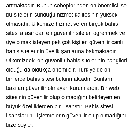
artmaktadır. Bunun sebeplerinden en önemlisi ise
bu sitelerin sunduğu hizmet kalitesinin yüksek
olmasıdır. Ülkemize hizmet veren birçok bahis
sitesi arasından en güvenilir siteleri öğrenmek ve
üye olmak isteyen pek çok kişi en güvenilir canlı
bahis sitelerinin üyelik şartlarına bakmaktadır.
Ülkemizdeki en güvenilir bahis sitelerinin hangileri
olduğu da oldukça önemlidir. Türkiye’de on
binlerce bahis sitesi bulunmaktadır. Bunların
bazıları güvenilir olmayan kurumlardır. Bir web
sitesinin güvenilir olup olmadığını belirleyen en
büyük özelliklerden biri lisanstır. Bahis sitesi
lisansları bu işletmelerin güvenilir olup olmadığını
bize söyler.