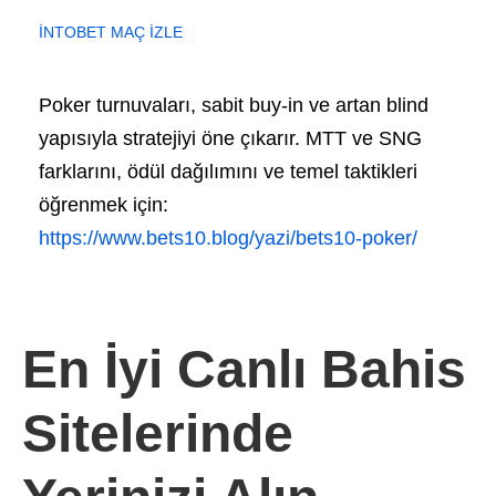
İNTOBET MAÇ İZLE
Poker turnuvaları, sabit buy-in ve artan blind
yapısıyla stratejiyi öne çıkarır. MTT ve SNG
farklarını, ödül dağılımını ve temel taktikleri
öğrenmek için:
https://www.bets10.blog/yazi/bets10-poker/
En İyi Canlı Bahis
Sitelerinde