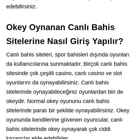
edebilirsiniz.
Okey Oynanan Canlı Bahis
Sitelerine Nasıl Giriş Yapılır?
Canlı bahis siteleri, spor bahisleri dışında oyunları
da kullanıcılarına sunmaktadır. Birçok canlı bahis
sitesinde çok çeşitli casino, canlı casino ve slot
oyunlarını da oynayabilirsiniz. Canlı bahis
sitelerinde oynayabileceğiniz oyunlardan biri de
okeydir. Normal okey oyununu canlı bahis
sitelerinde paralı bir şekilde oynayabilirsiniz. Okey
oyununda kendilerine güvenen oyuncular, canlı
bahis sitelerinde okey oynayarak çok ciddi
kazançlar elde edebilirler.