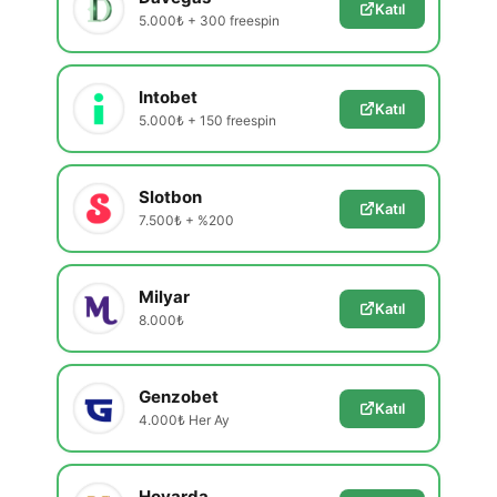
Katıl
5.000₺ + 300 freespin
Intobet
Katıl
5.000₺ + 150 freespin
Slotbon
Katıl
7.500₺ + %200
Milyar
Katıl
8.000₺
Genzobet
Katıl
4.000₺ Her Ay
Hovarda