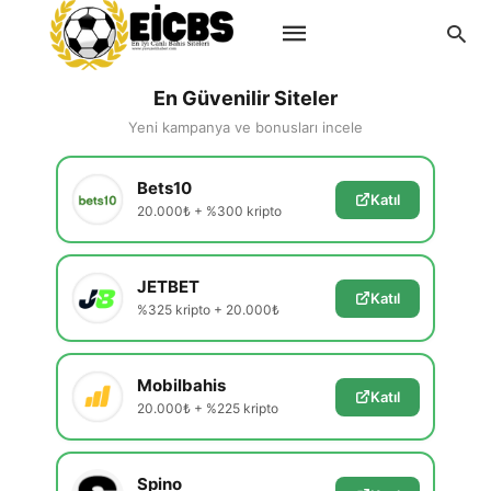
En Güvenilir Siteler
Yeni kampanya ve bonusları incele
Type
Bets10
your
Katıl
searc
20.000₺ + %300 kripto
query
and
hit
enter:
JETBET
Katıl
%325 kripto + 20.000₺
Mobilbahis
Katıl
20.000₺ + %225 kripto
Spino