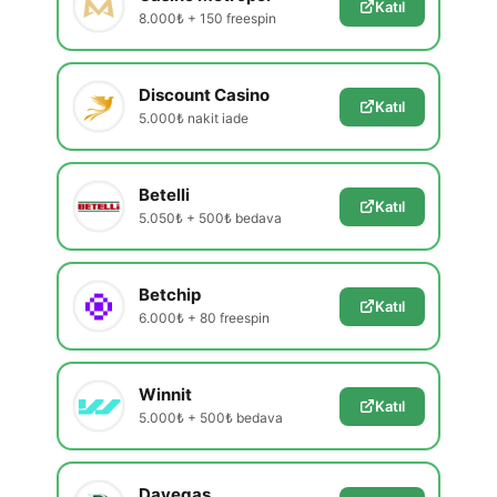
Katıl
8.000₺ + 150 freespin
Discount Casino
Katıl
5.000₺ nakit iade
Betelli
Katıl
5.050₺ + 500₺ bedava
Betchip
Katıl
6.000₺ + 80 freespin
Winnit
Katıl
5.000₺ + 500₺ bedava
Davegas