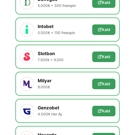
Katıl
5.000₺ + 300 freespin
Intobet
Katıl
5.000₺ + 150 freespin
Slotbon
Katıl
7.500₺ + %200
Milyar
Katıl
8.000₺
Genzobet
Katıl
4.000₺ Her Ay
Hovarda