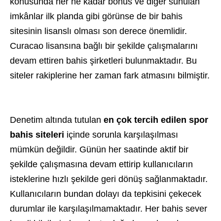
konusunda her ne kadar bonus ve diğer sunulan
imkânlar ilk planda gibi görünse de bir bahis
sitesinin lisanslı olması son derece önemlidir.
Curacao lisansına bağlı bir şekilde çalışmalarını
devam ettiren bahis şirketleri bulunmaktadır. Bu
siteler rakiplerine her zaman fark atmasını bilmiştir.
Denetim altında tutulan
en çok tercih edilen spor
bahis siteleri
içinde sorunla karşılaşılması
mümkün değildir. Günün her saatinde aktif bir
şekilde çalışmasına devam ettirip kullanıcıların
isteklerine hızlı şekilde geri dönüş sağlanmaktadır.
Kullanıcıların bundan dolayı da tepkisini çekecek
durumlar ile karşılaşılmamaktadır. Her bahis sever