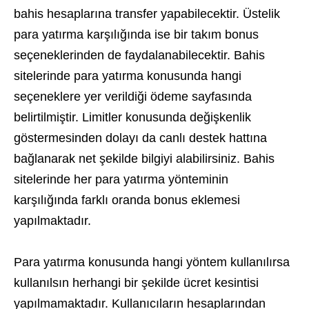
bahis hesaplarına transfer yapabilecektir. Üstelik
para yatırma karşılığında ise bir takım bonus
seçeneklerinden de faydalanabilecektir. Bahis
sitelerinde para yatırma konusunda hangi
seçeneklere yer verildiği ödeme sayfasında
belirtilmiştir. Limitler konusunda değişkenlik
göstermesinden dolayı da canlı destek hattına
bağlanarak net şekilde bilgiyi alabilirsiniz. Bahis
sitelerinde her para yatırma yönteminin
karşılığında farklı oranda bonus eklemesi
yapılmaktadır.
Para yatırma konusunda hangi yöntem kullanılırsa
kullanılsın herhangi bir şekilde ücret kesintisi
yapılmamaktadır. Kullanıcıların hesaplarından