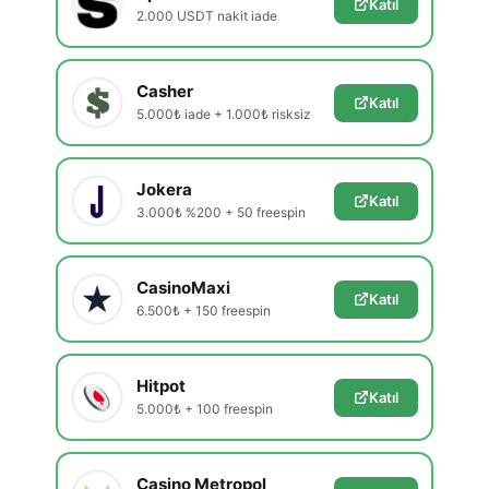
Katıl
2.000 USDT nakit iade
Casher
Katıl
5.000₺ iade + 1.000₺ risksiz
Jokera
Katıl
3.000₺ %200 + 50 freespin
CasinoMaxi
Katıl
6.500₺ + 150 freespin
Hitpot
Katıl
5.000₺ + 100 freespin
Casino Metropol