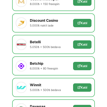
Katıl
8.000₺ + 150 freespin
Discount Casino
Katıl
5.000₺ nakit iade
Betelli
Katıl
5.050₺ + 500₺ bedava
Betchip
Katıl
6.000₺ + 80 freespin
Winnit
Katıl
5.000₺ + 500₺ bedava
Davegas