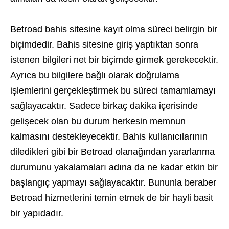
Betroad bahis sitesine kayıt olma süreci belirgin bir
biçimdedir. Bahis sitesine giriş yaptıktan sonra
istenen bilgileri net bir biçimde girmek gerekecektir.
Ayrıca bu bilgilere bağlı olarak doğrulama
işlemlerini gerçekleştirmek bu süreci tamamlamayı
sağlayacaktır. Sadece birkaç dakika içerisinde
gelişecek olan bu durum herkesin memnun
kalmasını destekleyecektir. Bahis kullanıcılarının
diledikleri gibi bir Betroad olanağından yararlanma
durumunu yakalamaları adına da ne kadar etkin bir
başlangıç yapmayı sağlayacaktır. Bununla beraber
Betroad hizmetlerini temin etmek de bir hayli basit
bir yapıdadır.