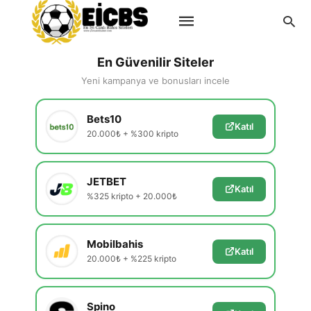
En Güvenilir Siteler
Yeni kampanya ve bonusları incele
Type
Bets10
your
Katıl
searc
20.000₺ + %300 kripto
query
and
hit
enter:
JETBET
Katıl
%325 kripto + 20.000₺
Mobilbahis
Katıl
20.000₺ + %225 kripto
Spino