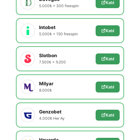
Katıl
5.000₺ + 300 freespin
Intobet
Katıl
5.000₺ + 150 freespin
Slotbon
Katıl
7.500₺ + %200
Milyar
Katıl
8.000₺
Genzobet
Katıl
4.000₺ Her Ay
Hovarda